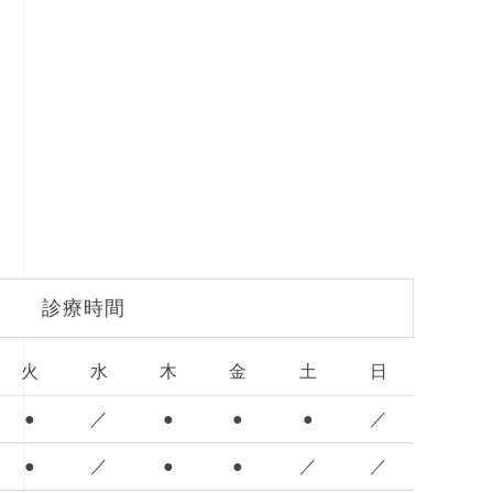
診療時間
火
水
木
金
土
日
●
／
●
●
●
／
●
／
●
●
／
／