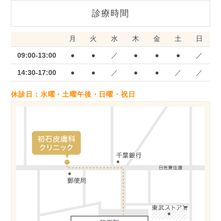
す。
診療時間
外反母趾や扁平足などにより、タコや魚の目、爪のトラ
ブルでお困りの方、足裏や足首・膝の痛みがある方に対
月
火
水
木
金
土
日
して、医師と義肢装具士が連携をとり、患者さん一人一
09:00-13:00
●
●
／
●
●
●
／
人に合わせたフルオーダーメイドの足底板(インソール)
14:30-17:00
●
●
／
●
●
／
／
を製作いたします。また、自分に合った靴が見つからな
いなどのお悩みがある方に対しては、靴選びのお手伝い
休診日：水曜・土曜午後・日曜・祝日
もいたします。
【外来日】毎月第二金曜日 14時30分～ ※まずは一
度外来受診していただいてから、靴・足底板(インソー
ル)外来のご予約をお取りいたしますので、お気軽にご
相談ください。