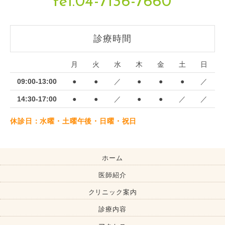
tel.04-7136-7660
診療時間
月
火
水
木
金
土
日
09:00-13:00
●
●
／
●
●
●
／
14:30-17:00
●
●
／
●
●
／
／
休診日：水曜・土曜午後・日曜・祝日
ホーム
医師紹介
クリニック案内
診療内容