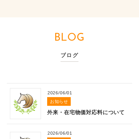
厚生労働省
より、医療機関を受診する際には高齢者な
ど重症化リスクの高い方への感染を防ぐため、マスク
の着用が推奨されています。
当院には生後まもない乳児から高齢の方、基礎疾患を
BLOG
お持ちの方まで様々な方が来院されることから、引き
続き、患者様や付き添いの方も含め、必ずマスクを着
ブログ
用し、入口での手指消毒、来院時の検温にご協力をお
願い致します。
また、検査や処置で受診予定の方で
も、発熱や風邪症状（のどの痛み，咳，鼻水など）の
ある方は来院前に電話にてご相談ください。院内での
2026/06/01
感染対策にご理解とご協力を賜りますよう、何卒よろ
お知らせ
しくお願いいたします。
外来・在宅物価対応料について
2022.07.25
お知らせ
新型コロナウイルスに関するお知らせ
2026/06/01