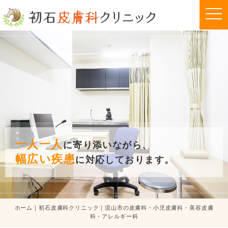
t
o
g
g
l
e
n
a
v
i
g
a
t
i
o
n
一人一人
に寄り添いながら、
幅広い疾患
に対応しております。
ホーム｜初石皮膚科クリニック｜流山市の皮膚科・小児皮膚科・美容皮膚
科・アレルギー科