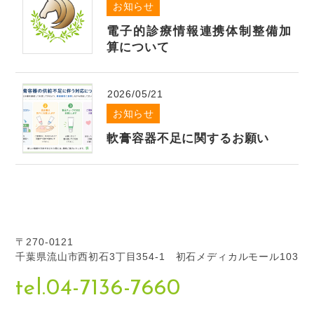
お知らせ
新型コロナウイルス感染拡大に伴い、患者様におかれま
電子的診療情報連携体制整備加
してはご不便をおかけして申し訳ございませんが、当院
算について
では、新型コロナウィルス感染症について必要十分な対
応ができません。検査や処置で受診予定の方でも、発熱
2026/05/21
や風邪症状のある方は、来院前に電話にてご相談くださ
お知らせ
い。また、風邪症状などがない場合でも、37.5度以上の
方は診察をお断りする可能性があります。感染拡大の抑
軟膏容器不足に関するお願い
制および医療機関でのクラスター発生を防ぐためにも、
何卒ご理解とご協力を賜りますよう、よろしくお願いい
たします。
〒270-0121
2022.05.20
お知らせ
千葉県流山市西初石3丁目354-1 初石メディカルモール103
靴・足底板(インソール)外来 新規開設のご
案内
tel.04-7136-7660
2022年6月より靴・足底板(インソール)外来をはじめま