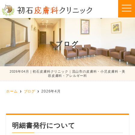
t
o
g
g
l
e
n
a
ブログ
v
i
g
a
t
i
o
2026年04月｜初石皮膚科クリニック｜流山市の皮膚科・小児皮膚科・美
n
容皮膚科・アレルギー科
ホーム
ブログ
2026年4月
明細書発行について